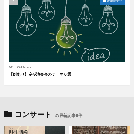
定期演奏会
50043view
【例あり】定期演奏会のテーマ８選
コンサート
の最新記事8件