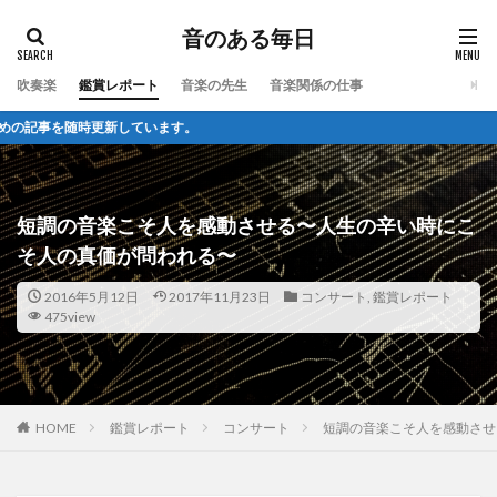
音のある毎日
吹奏楽
鑑賞レポート
音楽の先生
音楽関係の仕事
随時更新しています。
短調の音楽こそ人を感動させる〜人生の辛い時にこ
そ人の真価が問われる〜
2016年5月12日
2017年11月23日
コンサート
,
鑑賞レポート
475view
HOME
鑑賞レポート
コンサート
短調の音楽こそ人を感動させ