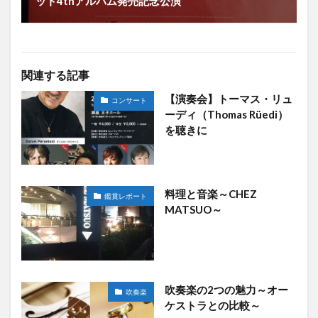
ット4thアルバム発売記念公演
関連する記事
【演奏会】トーマス・リュ
コンサート
ーディ（Thomas Rüedi）
を聴きに
料理と音楽～CHEZ
鑑賞レポート
MATSUO～
吹奏楽の2つの魅力～オー
吹奏楽
ケストラとの比較～