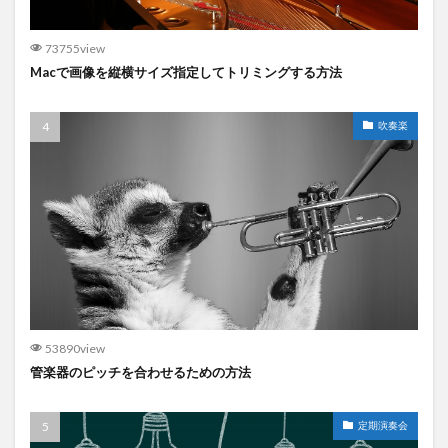
73755view
Macで画像を縦横サイズ指定してトリミングする方法
吹奏楽
53890view
管楽器のピッチを合わせるための方法
定期演奏会