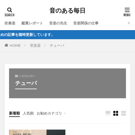
音のある毎日
吹奏楽
鑑賞レポート
音楽の先生
音楽関係の仕事
記事を随時更新しています。
HOME
管楽器
チューバ
CATEGORY
チューバ
新着順
人気順
お勧めカテゴリ
未分類