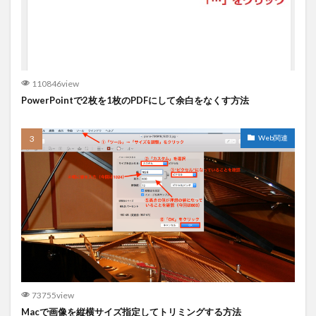
110846view
PowerPointで2枚を1枚のPDFにして余白をなくす方法
Web関連
73755view
Macで画像を縦横サイズ指定してトリミングする方法