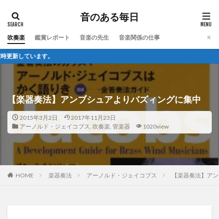
音のある毎日
吹奏楽
鑑賞レポート
音楽の先生
音楽関係の仕事
ています。
【楽器奏法】アンブシュアよりバズィングに集中
2015年3月2日
2017年11月23日
アーノルド・ジェイコブス
,
吹奏楽
,
管楽器
1020view
HOME
楽器奏法
アーノルド・ジェイコブス
【楽器奏法】アン