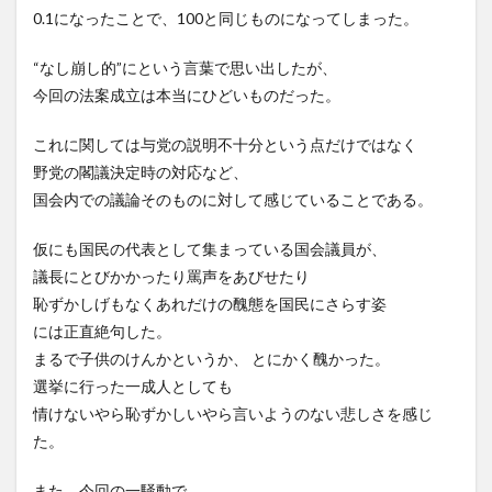
0.1になったことで、100と同じものになってしまった。
“なし崩し的”にという言葉で思い出したが、
今回の法案成立は本当にひどいものだった。
これに関しては与党の説明不十分という点だけではなく
野党の閣議決定時の対応など、
国会内での議論そのものに対して感じていることである。
仮にも国民の代表として集まっている国会議員が、
議長にとびかかったり罵声をあびせたり
恥ずかしげもなくあれだけの醜態を国民にさらす姿
には正直絶句した。
まるで子供のけんかというか、 とにかく醜かった。
選挙に行った一成人としても
情けないやら恥ずかしいやら言いようのない悲しさを感じ
た。
また、今回の一騒動で