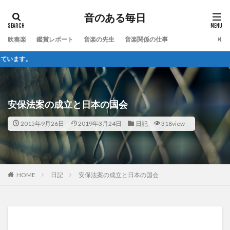
音のある毎日
吹奏楽
鑑賞レポート
音楽の先生
音楽関係の仕事
音
安保法案の成立と日本の国会
2015年9月26日
2019年3月24日
日記
318view
HOME
日記
安保法案の成立と日本の国会