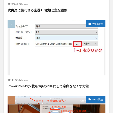
334958view
吹奏楽に使われる楽器18種類と主な役割
Web関連
110846view
PowerPointで2枚を1枚のPDFにして余白をなくす方法
Web関連