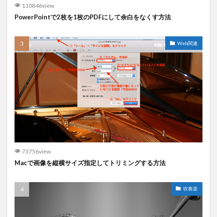
110846view
PowerPointで2枚を1枚のPDFにして余白をなくす方法
Web関連
73756view
Macで画像を縦横サイズ指定してトリミングする方法
吹奏楽