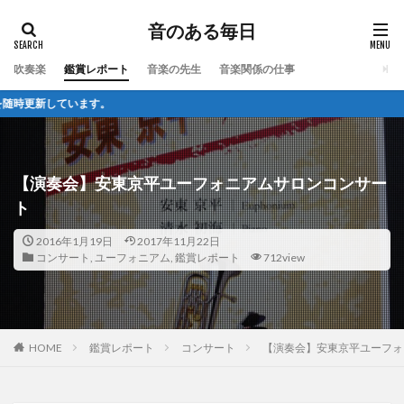
音のある毎日
吹奏楽
鑑賞レポート
音楽の先生
音楽関係の仕事
ます。
【演奏会】安東京平ユーフォニアムサロンコンサー
ト
2016年1月19日
2017年11月22日
コンサート
,
ユーフォニアム
,
鑑賞レポート
712view
HOME
鑑賞レポート
コンサート
【演奏会】安東京平ユーフォ