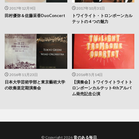
2017年12月9日
2017年10月31日
田村優弥＆佐藤采香DuoConcert
トワイライト・トロンボーンカル
テットの４つの魅力
2016年11月23日
2016年5月14日
日本大学芸術学部と東京藝術大学
【演奏会】トワイライトライトト
の吹奏楽定期演奏会
ロンボーンカルテット4thアルバ
ム発売記念公演
© Copyright 2026
音のある毎日
.