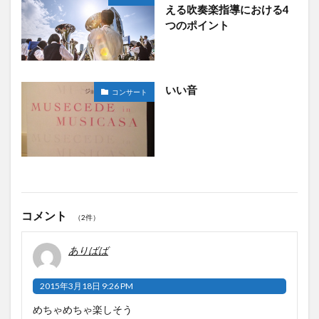
える吹奏楽指導における4
つのポイント
いい音
コンサート
コメント
（2件）
ありばば
2015年3月18日 9:26 PM
めちゃめちゃ楽しそう