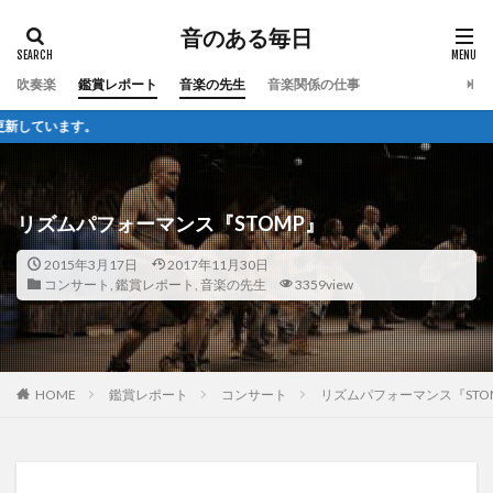
音のある毎日
吹奏楽
鑑賞レポート
音楽の先生
音楽関係の仕事
リズムパフォーマンス『STOMP』
2015年3月17日
2017年11月30日
コンサート
,
鑑賞レポート
,
音楽の先生
3359view
HOME
鑑賞レポート
コンサート
リズムパフォーマンス『STO