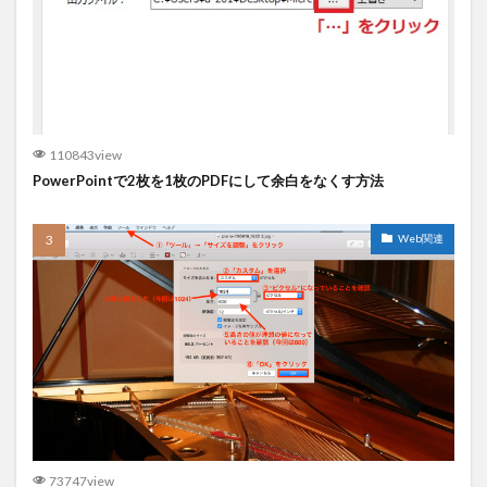
110843view
PowerPointで2枚を1枚のPDFにして余白をなくす方法
Web関連
73747view